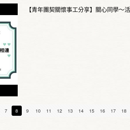
【青年團契關懷事工分享】關心同學～
7
8
9
10
11
12
13
14
15
16
17
18