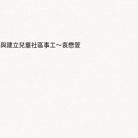
事與建立兒童社區事工～袁懋萱