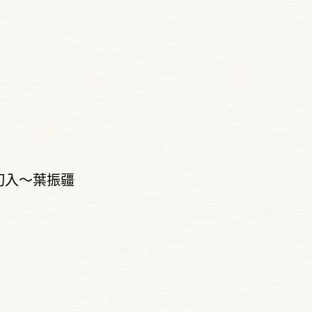
切入～葉振疆