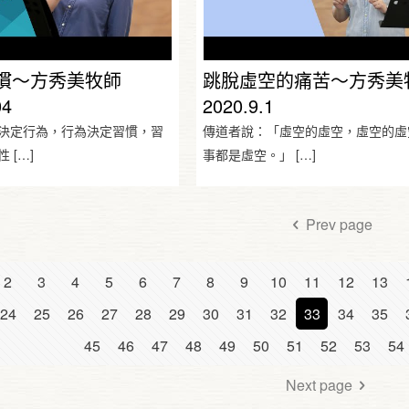
慣～方秀美牧師
跳脫虛空的痛苦～方秀美
04
2020.9.1
決定行為，行為決定習慣，習
傳道者說：「虛空的虛空，虛空的虛
性
[…]
事都是虛空。」
[…]
Prev page
2
3
4
5
6
7
8
9
10
11
12
13
24
25
26
27
28
29
30
31
32
33
34
35
45
46
47
48
49
50
51
52
53
54
Next page