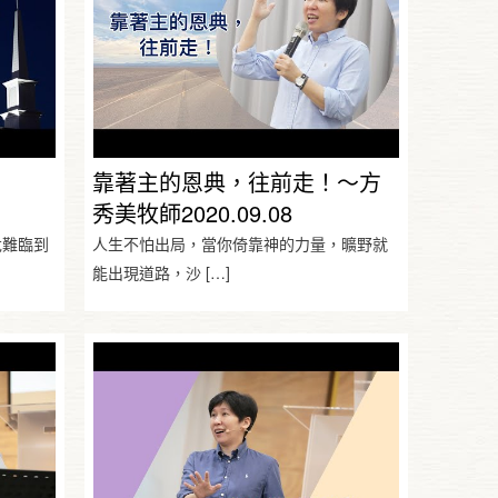
靠著主的恩典，往前走！～方
秀美牧師2020.09.08
危難臨到
人生不怕出局，當你倚靠神的力量，曠野就
能出現道路，沙
[…]