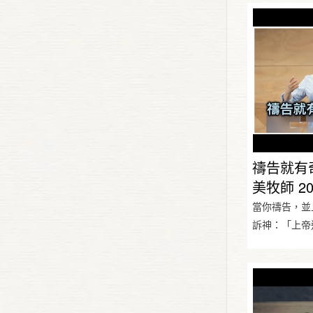
禱告就有
美牧師 202
當你禱告，並
訴神：「上帝