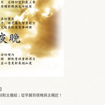
晚】
刻和主連結；從早晨到夜晚與主親近！