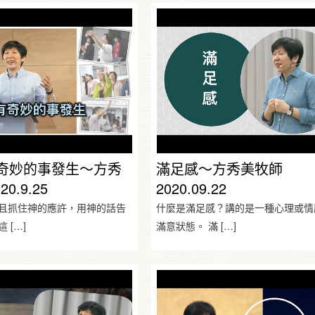
奇妙的事發生～方秀
滿足感～方秀美牧師
0.9.25
2020.09.22
且抓住神的應許，用神的話告
什麼是滿足感？講的是一種心理或情
這
[…]
滿意狀態。 滿
[…]