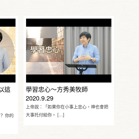
以這
學習忠心～方秀美牧師
2020.9.29
上帝說：「如果你在小事上忠心，神也會把
大事托付給你。
[…]
？ 你的