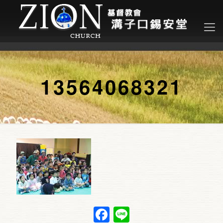
13564068321
Facebook
Line