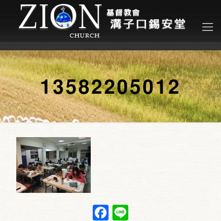
13582205012
Facebook
Line