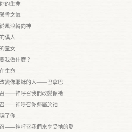
你的生命
馨香之氣
從風浪轉向神
的僕人
的童女
要我做什麼？
在生命
改變像耶穌的人——巴拿巴
召——神呼召我們改變像祂
召——神呼召你歸屬於祂
騙了你
召——神呼召我們來享受祂的愛