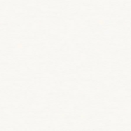
ook
e