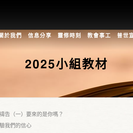
關於我們
信息分享
靈修時刻
教會事工
普世
2025小組教材
禱告（一）要來的是你嗎？
驗我們的信心