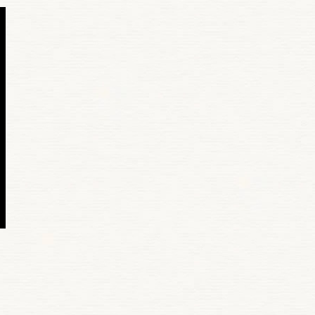
ook
e