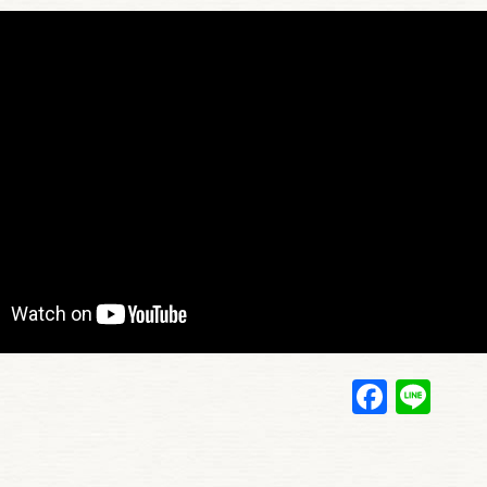
Faceb
Lin