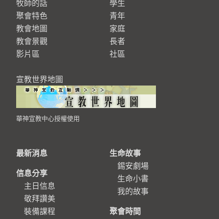
牧師的話
學生
聚會特色
青年
教會地圖
家庭
教會景觀
長者
影片區
社區
宣教世界地圖
華神宣教中心授權使用
最新消息
生命故事
錫安劇場
信息分享
生命小書
主日信息
我的故事
敬拜讚美
裝備課程
聚會時間