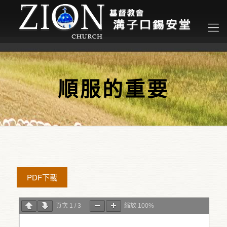
順服的重要
PDF下載
頁次
1
/
3
縮放
100%