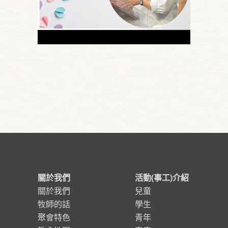
關於我們
活動(事工)介紹
關於我們
兒童
牧師的話
學生
聚會特色
青年