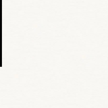
ook
e