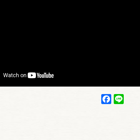
Faceb
Lin