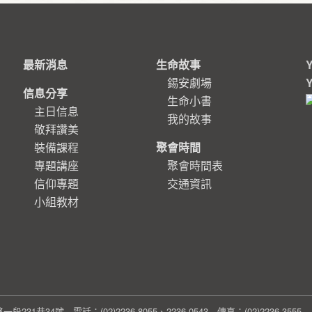
最新消息
生命故事
錫安劇場
信息分享
生命小書
主日信息
我的故事
敬拜讚美
裝備課程
聚會時間
專題講座
聚會時間表
信仰專題
交通資訊
小組教材
1巷34號 電話：(02)2236-8055、2236-0543 傳真：(02)2236-355