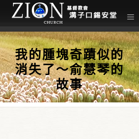
我的腫塊奇蹟似的
消失了～俞慧琴的
故事