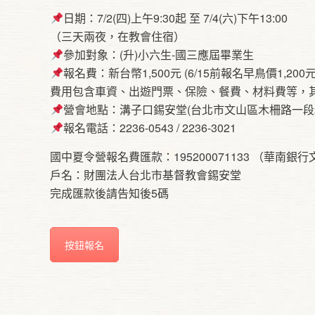
日期：7/2(四)上午9:30起 至 7/4(六)下午13:00
（三天兩夜，在教會住宿）
參加對象：(升)小六生-國三應屆畢業生
報名費：新台幣1,500元 (6/15前報名早鳥價1,
費用包含車資、出遊門票、保險、餐費、材料費等，
營會地點：溝子口錫安堂(台北市文山區木柵路一段23
報名電話：2236-0543 / 2236-3021
國中夏令營報名費匯款：195200071133 （華南銀
戶名：財團法人台北市基督教會錫安堂
完成匯款後請告知後5碼
按鈕報名