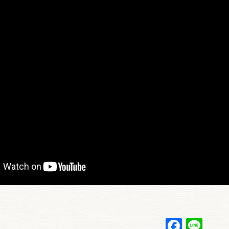
Faceb
Lin