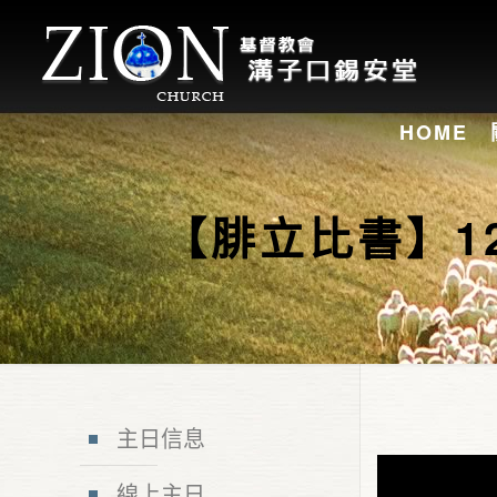
HOME
【腓立比書】12
主日信息
線上主日