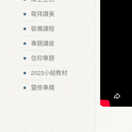
敬拜讚美
裝備課程
專題講座
信仰專題
2023小組教材
靈修專欄