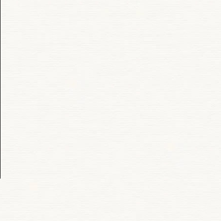
ook
e